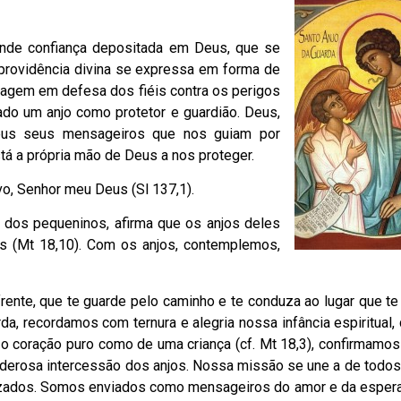
rande confiança depositada em Deus, que se
providência divina se expressa em forma de
 agem em defesa dos fiéis contra os perigos
do um anjo como protetor e guardião. Deus,
céus seus mensageiros que nos guiam por
tá a própria mão de Deus a nos proteger.
vo, Senhor meu Deus (Sl 137,1).
 dos pequeninos, afirma que os anjos deles
s (Mt 18,10). Com os anjos, contemplemos,
 frente, que te guarde pelo caminho e te conduza ao lugar que te
a, recordamos com ternura e alegria nossa infância espiritual,
 o coração puro como de uma criança (cf. Mt 18,3), confirmamos
oderosa intercessão dos anjos. Nossa missão se une a de todos
lizados. Somos enviados como mensageiros do amor e da esper