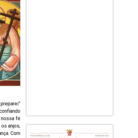
 preparei”
 confiando
 nossa fé
 os anjos,
ança. Com