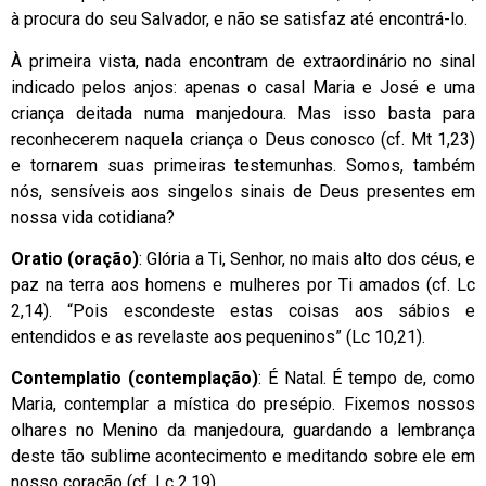
à procura do seu Salvador, e não se satisfaz até encontrá-lo.
À primeira vista, nada encontram de extraordinário no sinal
indicado pelos anjos: apenas o casal Maria e José e uma
criança deitada numa manjedoura. Mas isso basta para
reconhecerem naquela criança o Deus conosco (cf. Mt 1,23)
e tornarem suas primeiras testemunhas. Somos, também
nós, sensíveis aos singelos sinais de Deus presentes em
nossa vida cotidiana?
Oratio (oração)
: Glória a Ti, Senhor, no mais alto dos céus, e
paz na terra aos homens e mulheres por Ti amados (cf. Lc
2,14). “Pois escondeste estas coisas aos sábios e
entendidos e as revelaste aos pequeninos” (Lc 10,21).
Contemplatio (contemplação)
: É Natal. É tempo de, como
Maria, contemplar a mística do presépio. Fixemos nossos
olhares no Menino da manjedoura, guardando a lembrança
deste tão sublime acontecimento e meditando sobre ele em
nosso coração (cf. Lc 2,19).