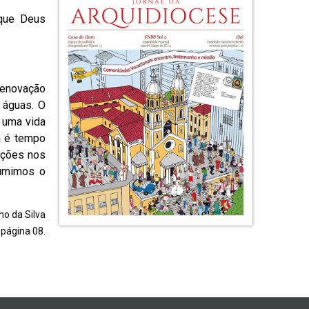
 que Deus
renovação
 águas. O
 uma vida
a é tempo
ações nos
sumimos o
no da Silva
 página 08.