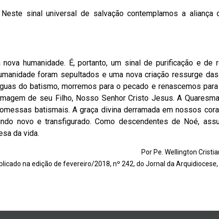
s. Neste sinal universal de salvação contemplamos a aliança
 nova humanidade. É, portanto, um sinal de purificação e de 
 humanidade foram sepultados e uma nova criação ressurge das
 águas do batismo, morremos para o pecado e renascemos para
 à imagem de seu Filho, Nosso Senhor Cristo Jesus. A Quaresm
promessas batismais. A graça divina derramada em nossos cor
undo novo e transfigurado. Como descendentes de Noé, as
esa da vida.
Por Pe. Wellington Cristia
blicado na edição de fevereiro/2018, nº 242, do Jornal da Arquidiocese,