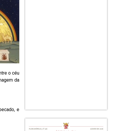
ntre o céu
imagem da
pecado, e