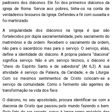
padroeiro dos diáconos. Ele foi dos primeiros diáconos da
igreja de Roma. Servia aos pobres, tinha-os na conta de
verdadeiros tesouros da Igreja. Defendeu a fé com ousadia e
foi martirizado.
A singularidade dos diáconos na Igreja é que são
fortalecidos por dupla sacramentalidade, pelo sacramento do
matrimônio e da ordem. Recebem o sacramento da ordem,
não para o sacerdócio mas para o serviço. O serviço, aliás,
define a identidade do diácono. A própria palavra “diaconia”
significa serviço. Não é um serviço técnico, o diácono é
“cheio do Espírito Santo e de sabedoria” (At 6,3). A sua
atividade é serviço da Palavra, da Caridade, e da Liturgia.
Com os mesmos sentimentos de Cristo colocam-se a
serviço da comunidade. Como o fermento são agentes de
transformação na vida dos fieis.
O diácono, no seu apostolado, procura identificar-se com a
diaconia de Cristo que passou pelo mundo fazendo o bem.
Pelo fato de ser casado, serve à Igreja como apóstolo das