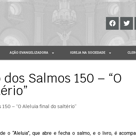
AÇÃO EVANGELIZADORA
IGREJA NA SOCIEDADE
CLER
 dos Salmos 150 – “O
tério”
50 – “O Aleluia final do saltério”
nde o “Aleluia”, que abre e fecha o salmo, e o livro, é acomp