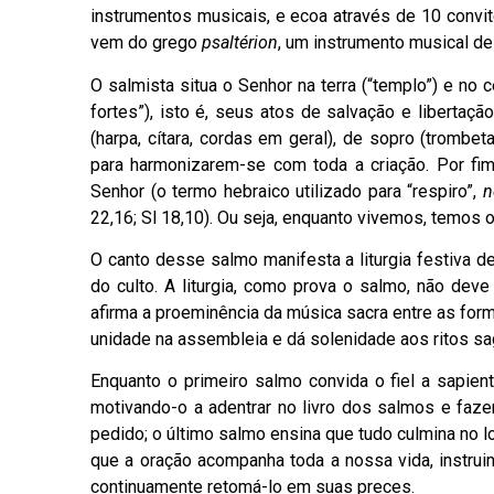
instrumentos musicais, e ecoa através de 10 convites
vem do grego
psaltérion
, um instrumento musical de
O salmista situa o Senhor na terra (“templo”) e no 
fortes”), isto é, seus atos de salvação e liberta
(harpa, cítara, cordas em geral), de sopro (trombet
para harmonizarem-se com toda a criação. Por fi
Senhor (o termo hebraico utilizado para “respiro”,
n
22,16; Sl 18,10). Ou seja, enquanto vivemos, temos o
O canto desse salmo manifesta a liturgia festiva d
do culto. A liturgia, como prova o salmo, não d
afirma a proeminência da música sacra entre as form
unidade na assembleia e dá solenidade aos ritos sa
Enquanto o primeiro salmo convida o fiel a sapien
motivando-o a adentrar no livro dos salmos e faze
pedido; o último salmo ensina que tudo culmina no l
que a oração acompanha toda a nossa vida, instruin
continuamente retomá-lo em suas preces.