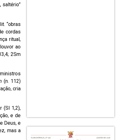
 saltério”
it. “obras
de cordas
ça ritual,
louvor ao
33,4; 2Sm
 ministros
m
(n. 112)
ação, cria
(Sl 1,2),
ção, e de
de Deus, e
vez, mas a