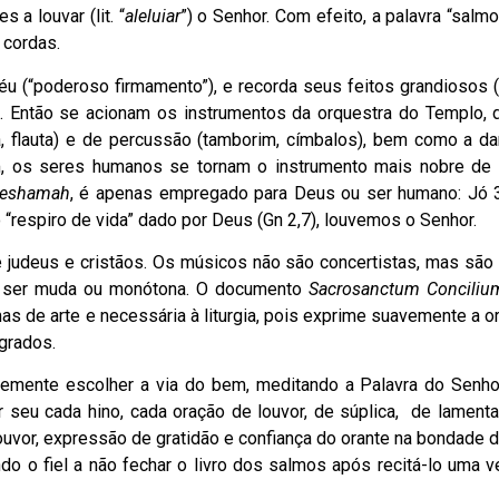
 a louvar (lit. “
aleluiar
”) o Senhor. Com efeito, a palavra “salmo,
 cordas.
céu (“poderoso firmamento”), e recorda seus feitos grandiosos (l
ção. Então se acionam os instrumentos da orquestra do Templo, 
a, flauta) e de percussão (tamborim, címbalos), bem como a dan
m, os seres humanos se tornam o instrumento mais nobre de 
eshamah
, é apenas empregado para Deus ou ser humano: Jó 
 “respiro de vida” dado por Deus (Gn 2,7), louvemos o Senhor.
e judeus e cristãos. Os músicos não são concertistas, mas são
eve ser muda ou monótona. O documento
Sacrosanctum Conciliu
as de arte e necessária à liturgia, pois exprime suavemente a or
grados.
temente escolher a via do bem, meditando a Palavra do Senhor 
r seu cada hino, cada oração de louvor, de súplica, de lamenta
ouvor, expressão de gratidão e confiança do orante na bondade 
do o fiel a não fechar o livro dos salmos após recitá-lo uma 