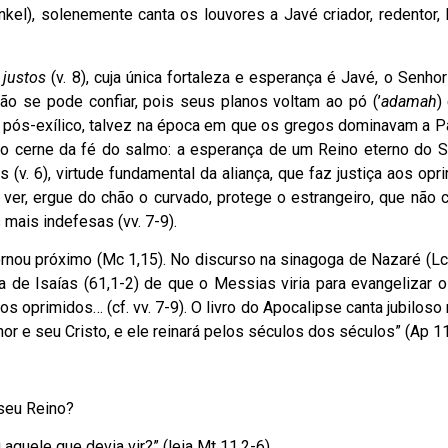
el), solenemente canta os louvores a Javé criador, redentor, l
s
justos
(v. 8), cuja única fortaleza e esperança é Javé, o Senhor 
não se pode confiar, pois seus planos voltam ao pó (’
adamah
)
to pós-exílico, talvez na época em que os gregos dominavam a P
ta o cerne da fé do salmo: a esperança de um Reino eterno do 
 (v. 6), virtude fundamental da aliança, que faz justiça aos opr
o ver, ergue do chão o curvado, protege o estrangeiro, que não
s mais indefesas (vv. 7-9).
nou próximo (Mc 1,15). No discurso na sinagoga de Nazaré (Lc 
ia de Isaías (61,1-2) de que o Messias viria para evangelizar 
os oprimidos… (cf. vv. 7-9). O livro do Apocalipse canta jubiloso
 e seu Cristo, e ele reinará pelos séculos dos séculos” (Ap 11
seu Reino?
aquele que devia vir?” (leia Mt 11,2-6)