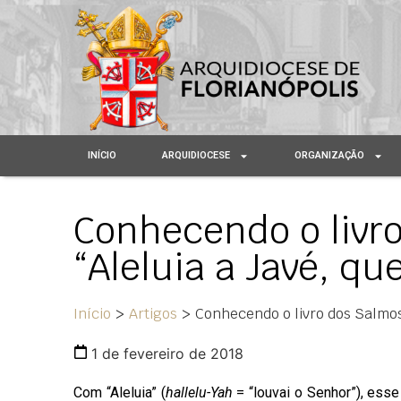
INÍCIO
ARQUIDIOCESE
ORGANIZAÇÃO
Conhecendo o livro
“Aleluia a Javé, qu
Início
>
Artigos
>
Conhecendo o livro dos Salmos 
1 de fevereiro de 2018
Com “Aleluia” (
hallelu-Yah
= “louvai o Senhor”), esse