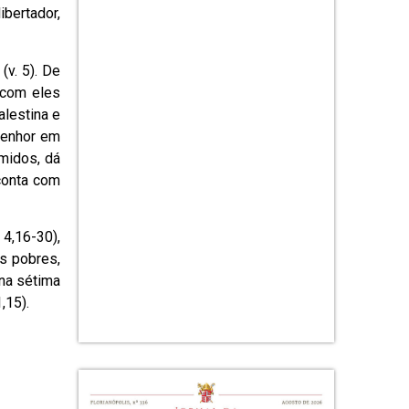
ibertador,
(v. 5). De
 com eles
alestina e
Senhor em
imidos, dá
 conta com
4,16-30),
os pobres,
 na sétima
,15).