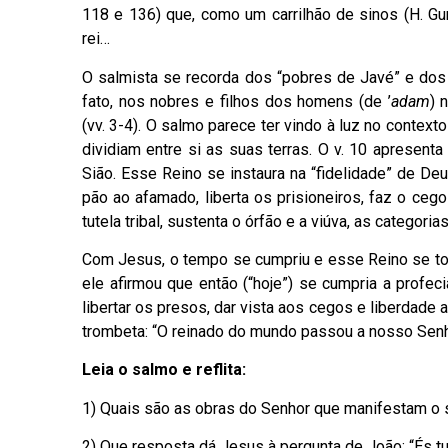
118 e 136) que, como um carrilhão de sinos (H. Gunk
rei…
O salmista se recorda dos “pobres de Javé” e do
fato, nos nobres e filhos dos homens (de ’
adam
) 
(vv. 3-4). O salmo parece ter vindo à luz no contex
dividiam entre si as suas terras. O v. 10 apresen
Sião. Esse Reino se instaura na “fidelidade” de Deus
pão ao afamado, liberta os prisioneiros, faz o ceg
tutela tribal, sustenta o órfão e a viúva, as categoria
Com Jesus, o tempo se cumpriu e esse Reino se tor
ele afirmou que então (“hoje”) se cumpria a profec
libertar os presos, dar vista aos cegos e liberdade a
trombeta: “O reinado do mundo passou a nosso Senhor
Leia o salmo e reflita:
1) Quais são as obras do Senhor que manifestam o 
2) Que resposta dá Jesus à pergunta de João: “És tu 