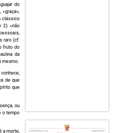
guajar do
, «graça»,
 clássico
. 2): «não
 pessoais,
 raro (cf.
o fruto do
aulina da
 si mesmo.
 conhece,
ça de que
pírito que
doença, ou
 é o tempo
é a morte,