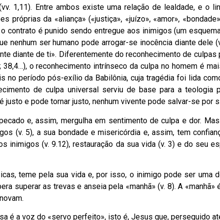
vv. 1,11). Entre ambos existe uma relação de lealdade, e o lin
s próprias da «aliança» («justiça», «juízo», «amor», «bondade»
pe o contrato é punido sendo entregue aos inimigos (um esquema
que nenhum ser humano pode arrogar-se inocência diante dele (v
ente diante de ti». Diferentemente do reconhecimento de culpas
 38,4…), o reconhecimento intrínseco da culpa no homem é mais
no período pós-exílio da Babilônia, cuja tragédia foi lida com
cimento de culpa universal serviu de base para a teologia p
s é justo e pode tornar justo, nenhum vivente pode salvar-se por
pecado e, assim, mergulha em sentimento de culpa e dor. Mas
gos (v. 5), a sua bondade e misericórdia e, assim, tem confian
 inimigos (v. 9.12), restauração da sua vida (v. 3) e do seu es
icas, teme pela sua vida e, por isso, o inimigo pode ser uma 
espera superar as trevas e anseia pela «manhã» (v. 8). A «manhã»
enovam.
ssa é a voz do «servo perfeito», isto é, Jesus que, perseguido at