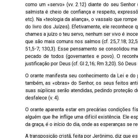
como um «servo» (vv. 2.12) diante do seu Senhor (
salmista é cheio de confiança e respeito, expressõe
etc). Na «teologia da aliança», o vassalo que rom
do livro dos Juízes). Efetivamente, ele reconhece 
chames a juízo o teu servo, nenhum ser vivo é inoc
que são mais comuns nos salmos (cf. 25,7.18; 32,5;
51,5-7; 130,3). Esse pensamento se consolidou mais 
pecado de todos (governantes e povo). O reconhe
justificação por Deus (cf. Gl 2,16; Rm 3,20). Só Deu
O orante manifesta seu conhecimento da Lei e do 
também, as «obras» do Senhor, os seus feitos anti
suas súplicas serão atendidas, pedindo proteção dos
desfalece (v. 4).
O orante aparenta estar em precárias condições fís
alguém que lhe inflige uma difícil existência. Ele 
da graça, é o início do dia, onde as esperanças se r
A transposição cristã, feita por Jerônimo, diz que e