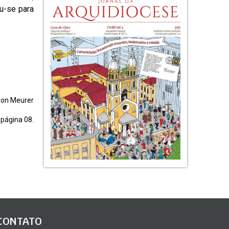
ou-se para
lson Meurer
 página 08.
CONTATO