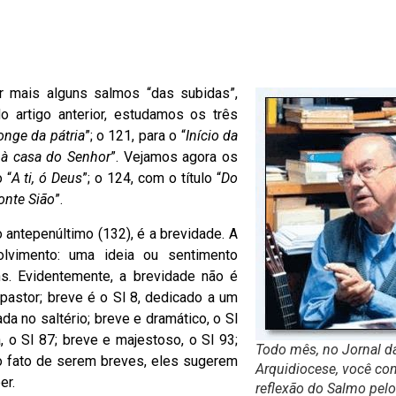
r mais alguns salmos “das subidas”,
o artigo anterior, estudamos os três
onge da pátria
”; o 121, para o “
Início da
à casa do Senhor
”. Vejamos agora os
 “
A ti, ó Deus
”; o 124, com o título “
Do
nte Sião
”.
epenúltimo (132), é a brevidade. A
olvimento: uma ideia ou sentimento
ns. Evidentemente, a brevidade não é
pastor; breve é o Sl 8, dedicado a um
da no saltério; breve e dramático, o Sl
, o Sl 87; breve e majestoso, o Sl 93;
Todo mês, no Jornal d
lo fato de serem breves, eles sugerem
Arquidiocese, você con
er.
reflexão do Salmo pelo