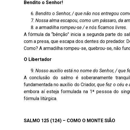
Bendito o Senhor!
Bendito o Senhor, / que não nos entregou com
Nossa alma escapou, como um pássaro, da arm
a armadilha rompeu-se / e nós ficamos livres.
A fórmula da “bênção” inicia a segunda parte do s
com a presa, que escapa dos dentes do predador. D
Como? A armadilha rompeu-se, quebrou-se, não fu
O Libertador
Nosso auxílio está no nome do Senhor, / que fez
A conclusão do salmo é soberanamente tranquila
fundamentada no auxílio do Criador,
que
fez o céu e a
embora aí esteja formulada na 1ª pessoa do singu
fórmula litúrgica.
SALMO 125 (124) – COMO O MONTE SIÃO