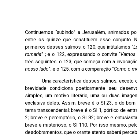
Continuemos “subindo” a Jerusalém, animados po
entre os quinze que constituem esse conjunto. N
primeiros desses salmos: o 120, que intitulamos “
L
romaria
” ; e o 122, expressando o convite “
Vamos 
três seguintes: o 123, que começa com a invocação
nosso lado
”; e o 125, com a comparação “
Como o mo
Uma característica desses salmos, exceto o ant
brevidade condiciona poeticamente seu desenv
simples, um motivo literário, uma ou duas image
exclusiva deles. Assim, breve é o Sl 23, o do bom 
tema transcendental; breve é o Sl 1, pórtico de entra
2; breve e peremptório, o Sl 82; breve e entusiasta
breve e misterioso, o Sl 110. Por isso mesmo, pe
desdobramentos, que o orante atento saberá perceb