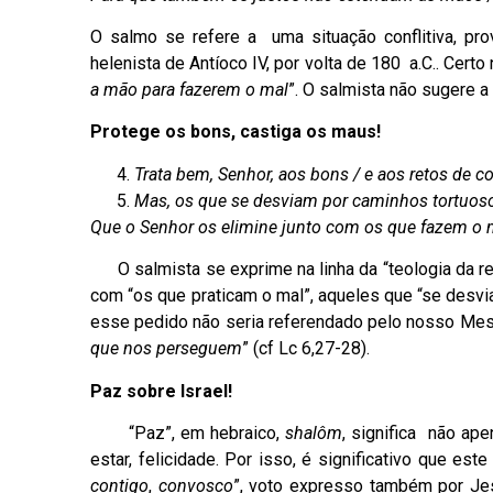
O salmo se refere a uma situação conflitiva, p
helenista de Antíoco IV, por volta de 180 a.C.. Cert
a mão para fazerem o mal
”. O salmista não sugere a
Protege os bons, castiga os maus!
Trata bem, Senhor, aos bons / e aos retos de c
Mas, os que se desviam por caminhos tortuos
Que o Senhor os elimine junto com os que fazem o 
O salmista se exprime na linha da “teologia da retr
com “os que praticam o mal”, aqueles que “se desvi
esse pedido não seria referendado pelo nosso Mest
que nos perseguem
” (cf Lc 6,27-28).
Paz sobre Israel!
“Paz”, em hebraico,
shalôm
, significa não ap
estar, felicidade. Por isso, é significativo que est
contigo
,
convosco
”, voto expresso também por Jes