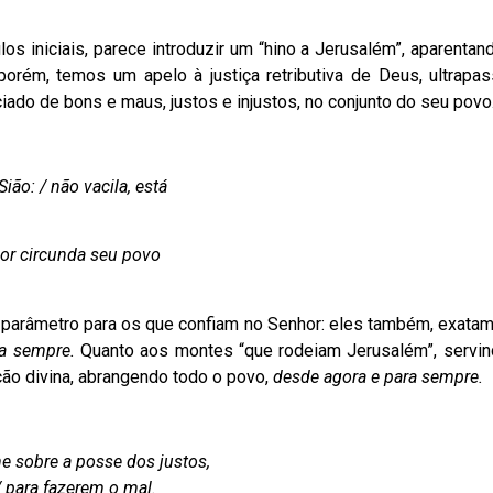
os iniciais, parece introduzir um “hino a Jerusalém”, aparenta
 porém, temos um apelo à justiça retributiva de Deus, ultrapa
ciado de bons e maus, justos e injustos, no conjunto do seu povo
o: / não vacila, está
or circunda seu povo
m parâmetro para os que confiam no Senhor: eles também, exatam
ra sempre.
Quanto aos montes “que rodeiam Jerusalém”, servin
ção divina, abrangendo todo o povo,
desde agora e para sempre.
e sobre a posse dos justos,
 para fazerem o mal.