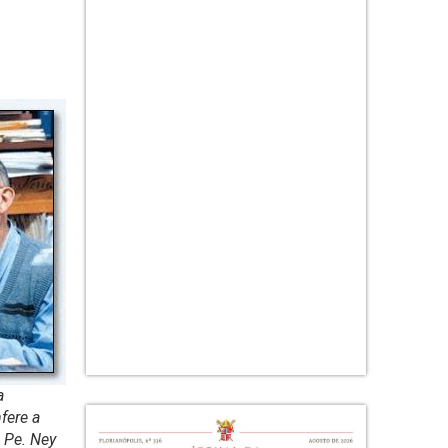
a
fere a
 Pe. Ney