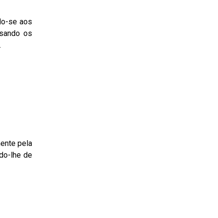
ndo-se aos
ssando os
.
ente pela
do-lhe de