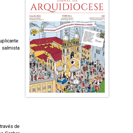
suplicante
 salmista
través de