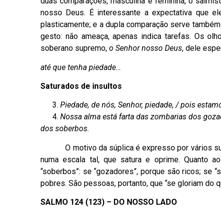
duas comparações, masculina e feminina, o salmis
nosso Deus. É interessante a expectativa que el
plasticamente; e a dupla comparação serve também p
gesto: não ameaça, apenas indica tarefas. Os olh
soberano supremo,
o Senhor nosso Deus
, dele esp
até que tenha piedade…
Saturados de insultos
Piedade, de nós, Senhor, piedade, / pois estam
Nossa alma está farta das zombarias dos goza
dos soberbos.
O motivo da súplica é expresso por vários substa
numa escala tal, que satura e oprime. Quanto 
“soberbos”: se “gozadores”, porque são ricos; se 
pobres. São pessoas, portanto, que “se gloriam do
SALMO 124 (123) – DO NOSSO LADO