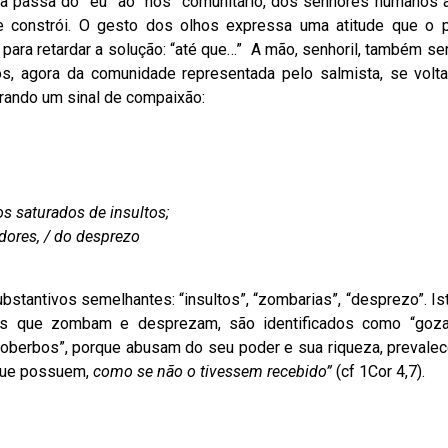
ta passa do “eu” ao “nós” comunitário, dos senhores humanos 
e constrói. O gesto dos olhos expressa uma atitude que o p
ara retardar a solução: “até que…” A mão, senhoril, também se
os, agora da comunidade representada pelo salmista, se volt
erando um sinal de compaixão:
os saturados de insultos;
dores, / do desprezo
ntivos semelhantes: “insultos”, “zombarias”, “desprezo”. Ist
aos que zombam e desprezam, são identificados como “goz
“soberbos”, porque abusam do seu poder e sua riqueza, prevale
 que possuem,
como se não o tivessem recebido”
(cf 1Cor 4,7).