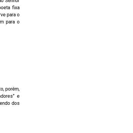
ao Senhor
oeta fixa
rve para o
am para o
o, porém,
adores” e
cendo dos