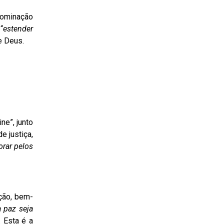
dominação
“
estender
e Deus.
ne”, junto
e justiça,
orar pelos
ação, bem-
a paz seja
 Esta é a