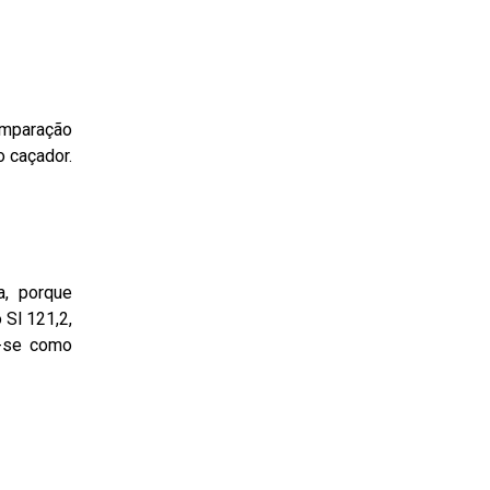
omparação
 caçador.
a, porque
Sl 121,2,
u-se como