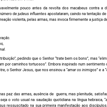
rovavelmente pouco antes da revolta dos macabeus contra a 
o número de judeus influentes apostataram, caindo na tentação de 
 reação violenta, pelas armas, mas invoca firmemente a justiça d
oração.
os,
mal.
ibuição”, pedindo que o Senhor “trate bem os bons”, mas “elimi
am por caminhos tortuosos”. Embora inspirado num sentimento d
re, o Senhor Jesus, que nos ensinou a “
amar os inimigos
” e a “
enas paz das armas, ausência de guerra, mas plenitude, satisf
e seja o voto usual na saudação quotidiana na língua hebraica, “
us ressuscitado na sua primeira manifestação aos discípulos.