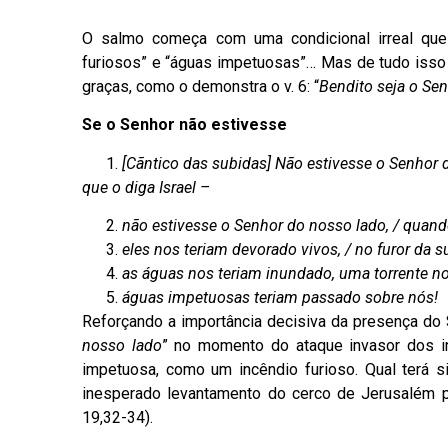
O salmo começa com uma condicional irreal que 
furiosos” e “águas impetuosas”… Mas de tudo isso 
graças, como o demonstra o v. 6: “
Bendito seja o Sen
Se o Senhor não estivesse
[Cãntico das subidas] Não estivesse o Senhor 
que o diga Israel –
não estivesse o Senhor do nosso lado, / quand
eles nos teriam devorado vivos, / no furor da su
as águas nos teriam inundado, uma torrente no
águas impetuosas teriam passado sobre nós!
Reforçando a importância decisiva da presença do S
nosso lado
” no momento do ataque invasor dos in
impetuosa, como um incêndio furioso. Qual terá 
inesperado levantamento do cerco de Jerusalém p
19,32-34).