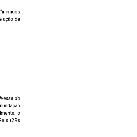
“inimigos
e ação de
ivesse do
inundação
lmente, o
Reis (2Rs