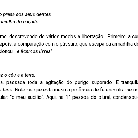
o presa aos seus dentes.
adilha do caçador:
almo, descrevendo de vários modos a libertação. Primeiro, a c
epois, a comparação com o pássaro, que escapa da armadilha do
ncionou…
e ficamos livres!
 o céu e a terra.
, passada toda a agitação do perigo superado. E tranquil
 terra.
Note-se que esta mesma profissão de fé encontra-se no 
lar: “o meu auxílio”. Aqui, na 1ª pessoa do plural, condenso