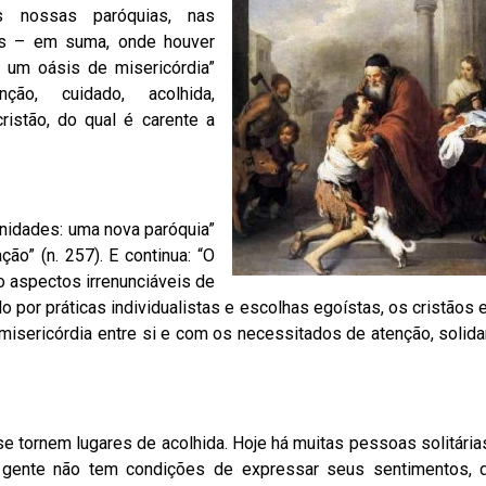
as nossas paróquias, nas
s – em suma, onde houver
 um oásis de misericórdia”
nção, cuidado, acolhida,
istão, do qual é carente a
idades: uma nova paróquia”
ão” (n. 257). E continua: “O
o aspectos irrenunciáveis de
 por práticas individualistas e escolhas egoístas, os cristãos
misericórdia entre si e com os necessitados de atenção, solid
 tornem lugares de acolhida. Hoje há muitas pessoas solitári
a gente não tem condições de expressar seus sentimentos, 