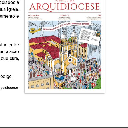
decisões a
ua Igreja.
hamento e
ulos entre
ue a ação
que cura,
ódigo.
rquidiocese.