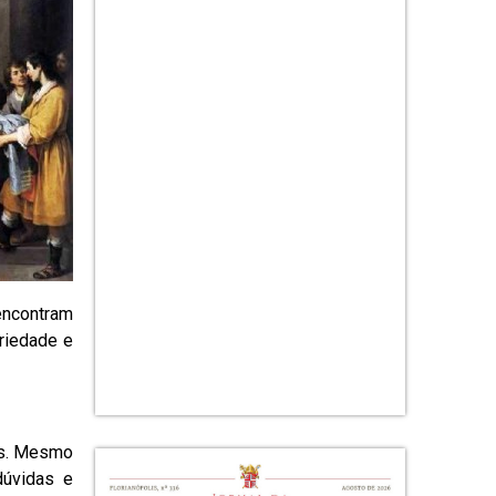
 encontram
ariedade e
as. Mesmo
dúvidas e