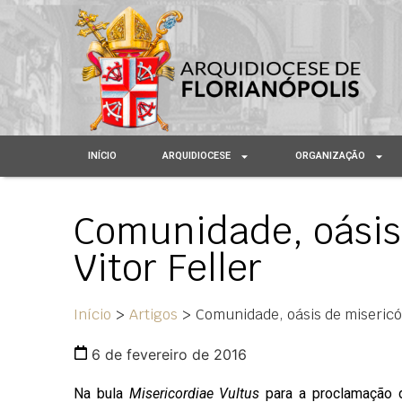
INÍCIO
ARQUIDIOCESE
ORGANIZAÇÃO
Comunidade, oásis 
Vitor Feller
Início
>
Artigos
>
Comunidade, oásis de misericór
6 de fevereiro de 2016
Na bula
Misericordiae Vultus
para a proclamação d