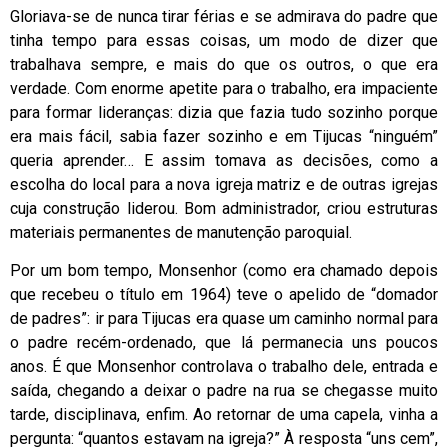
Gloriava-se de nunca tirar férias e se admirava do padre que
tinha tempo para essas coisas, um modo de dizer que
trabalhava sempre, e mais do que os outros, o que era
verdade. Com enorme apetite para o trabalho, era impaciente
para formar lideranças: dizia que fazia tudo sozinho porque
era mais fácil, sabia fazer sozinho e em Tijucas “ninguém”
queria aprender… E assim tomava as decisões, como a
escolha do local para a nova igreja matriz e de outras igrejas
cuja construção liderou. Bom administrador, criou estruturas
materiais permanentes de manutenção paroquial.
Por um bom tempo, Monsenhor (como era chamado depois
que recebeu o título em 1964) teve o apelido de “domador
de padres”: ir para Tijucas era quase um caminho normal para
o padre recém-ordenado, que lá permanecia uns poucos
anos. É que Monsenhor controlava o trabalho dele, entrada e
saída, chegando a deixar o padre na rua se chegasse muito
tarde, disciplinava, enfim. Ao retornar de uma capela, vinha a
pergunta: “quantos estavam na igreja?” À resposta “uns cem”,