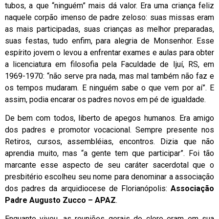
tubos, a que “ninguém” mais dá valor. Era uma criança feliz
naquele corpão imenso de padre zeloso: suas missas eram
as mais participadas, suas crianças as melhor preparadas,
suas festas, tudo enfim, para alegria de Monsenhor. Esse
espírito jovem o levou a enfrentar exames e aulas para obter
a licenciatura em filosofia pela Faculdade de Ijuí, RS, em
1969-1970: “não serve pra nada, mas mal também não faz e
os tempos mudaram. E ninguém sabe o que vem por aí”. E
assim, podia encarar os padres novos em pé de igualdade.
De bem com todos, liberto de apegos humanos. Era amigo
dos padres e promotor vocacional. Sempre presente nos
Retiros, cursos, assembléias, encontros. Dizia que não
aprendia muito, mas “a gente tem que participar”. Foi tão
marcante esse aspecto de seu caráter sacerdotal que o
presbitério escolheu seu nome para denominar a associação
dos padres da arquidiocese de Florianópolis:
Associação
Padre Augusto Zucco – APAZ
.
Enquanto viveu, as reuniões gerais do clero eram em sua