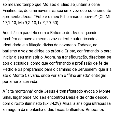
ao mesmo tempo que Moisés e Elias se juntam à cena.
Finalmente, de uma nuvem ressoa uma voz que solenemente
apresenta Jesus: “Este é o meu Filho amado, ouvi-o!” (Cf. Mt
17,1-13; Mc 9,2-10; Lc 9,29-50).
Aqui há um paralelo com o Batismo de Jesus, quando
também se ouve a mesma voz celeste autenticando a
identidade e a filiação divina do nazareno. Todavia, no
batismo a voz se dirige ao próprio Cristo, confirmando-o para
iniciar o seu ministério. Agora, na transfiguração, direciona-se
aos discípulos, como que confirmando a profissão de fé de
Pedro e os preparando para o caminho de Jerusalém, que iria
até o Monte Calvário, onde veriam o “filho amado” entregar
por amor a sua vida.
A “alta montanha” onde Jesus é transfigurado evoca o Monte
Sinai, lugar onde Moisés encontrou Deus e de onde desceu
com o rosto iluminado (Ex 34,29). Aliás, a analogia ultrapassa
a imagem da montanha e das faces brilhantes. Ambos os