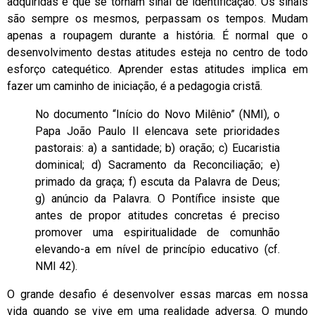
adquiridas e que se tornam sinal de identificação. Os sinais
são sempre os mesmos, perpassam os tempos. Mudam
apenas a roupagem durante a história. É normal que o
desenvolvimento destas atitudes esteja no centro de todo
esforço catequético. Aprender estas atitudes implica em
fazer um caminho de iniciação, é a pedagogia cristã.
No documento “Início do Novo Milênio” (NMI), o
Papa João Paulo II elencava sete prioridades
pastorais: a) a santidade; b) oração; c) Eucaristia
dominical; d) Sacramento da Reconciliação; e)
primado da graça; f) escuta da Palavra de Deus;
g) anúncio da Palavra. O Pontífice insiste que
antes de propor atitudes concretas é preciso
promover uma espiritualidade de comunhão
elevando-a em nível de princípio educativo (cf.
NMI 42).
O grande desafio é desenvolver essas marcas em nossa
vida quando se vive em uma realidade adversa. O mundo