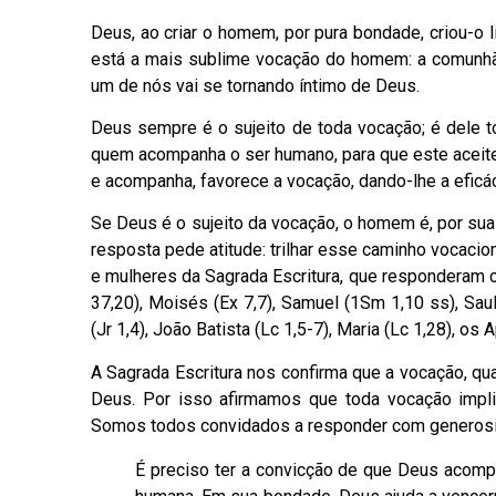
Deus, ao criar o homem, por pura bondade, criou-o li
está a mais sublime vocação do homem: a comunh
um de nós vai se tornando íntimo de Deus.
Deus sempre é o sujeito de toda vocação; é dele t
quem acompanha o ser humano, para que este aceit
e acompanha, favorece a vocação, dando-lhe a eficác
Se Deus é o sujeito da vocação, o homem é, por sua
resposta pede atitude: trilhar esse caminho vocacio
e mulheres da Sagrada Escritura, que responderam 
37,20), Moisés (Ex 7,7), Samuel (1Sm 1,10 ss), Saul
(Jr 1,4), João Batista (Lc 1,5-7), Maria (Lc 1,28), os
A Sagrada Escritura nos confirma que a vocação, q
Deus. Por isso afirmamos que toda vocação impl
Somos todos convidados a responder com generosi
É preciso ter a convicção de que Deus acomp