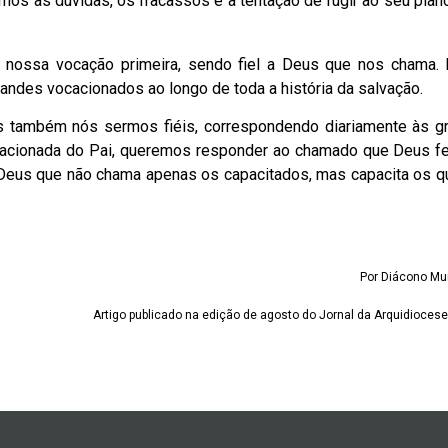
os as dúvidas, os fracassos e a tentação de fugir ao seu plan
, nossa vocação primeira, sendo fiel a Deus que nos chama. 
grandes vocacionados ao longo de toda a história da salvação.
também nós sermos fiéis, correspondendo diariamente às g
cacionada do Pai, queremos responder ao chamado que Deus fe
Deus que não chama apenas os capacitados, mas capacita os q
Por Diácono Mu
Artigo publicado na edição de agosto do Jornal da Arquidiocese