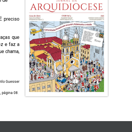
o de
É preciso
raças que
z e faz a
ue chama,
rilo Guesser
, página 08.