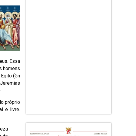
Deus. Essa
des homens
Egito (Gn
, Jeremias
.
o próprio
 e livre.
ueza