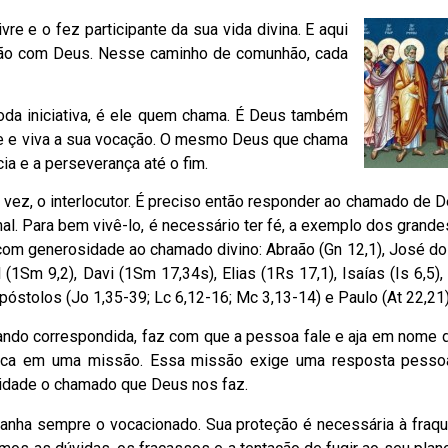
vre e o fez participante da sua vida divina. E aqui
ão com Deus. Nesse caminho de comunhão, cada
oda iniciativa, é ele quem chama. É Deus também
e e viva a sua vocação. O mesmo Deus que chama
ia e a perseverança até o fim.
 vez, o interlocutor. É preciso então responder ao chamado de 
nal. Para bem vivê-lo, é necessário ter fé, a exemplo dos gran
com generosidade ao chamado divino: Abraão (Gn 12,1), José do 
 (1Sm 9,2), Davi (1Sm 17,34s), Elias (1Rs 17,1), Isaías (Is 6,5)
 Apóstolos (Jo 1,35-39; Lc 6,12-16; Mc 3,13-14) e Paulo (At 22,21)
uando correspondida, faz com que a pessoa fale e aja em nome d
ica em uma missão. Essa missão exige uma resposta pessoal
dade o chamado que Deus nos faz.
anha sempre o vocacionado. Sua proteção é necessária à fraq