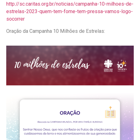
http://sc.caritas.org.br/noticias/campanha-10-milhoes-de-
estrelas-2023-quem-tem-fome-tem-pressa-vamos-logo-
socorrer
Oração da Campanha 10 Milhões de Estrelas: