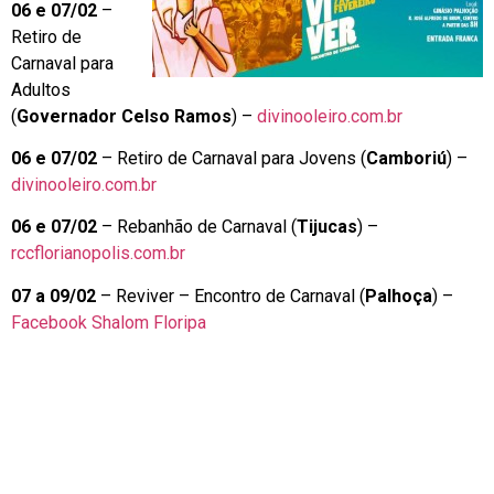
06 e 07/02
–
Retiro de
Carnaval para
Adultos
(
Governador Celso Ramos
) –
divinooleiro.com.br
06 e 07/02
– Retiro de Carnaval para Jovens (
Camboriú
) –
divinooleiro.com.br
06 e 07/02
– Rebanhão de Carnaval (
Tijucas
) –
rccflorianopolis.com.br
07 a 09/02
– Reviver – Encontro de Carnaval (
Palhoça
) –
Facebook Shalom Floripa