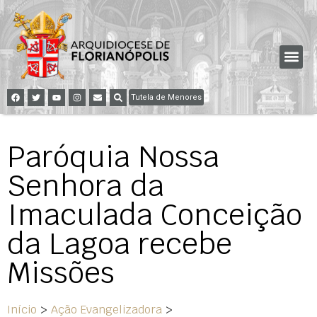
Tutela de Menores
Paróquia Nossa
Senhora da
Imaculada Conceição
da Lagoa recebe
Missões
Início
>
Ação Evangelizadora
>