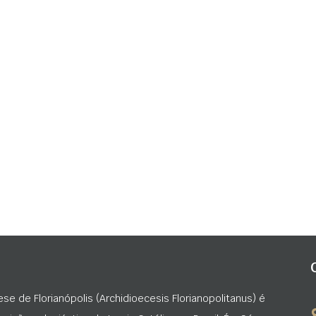
ese de Florianópolis (Archidioecesis Florianopolitanus) é