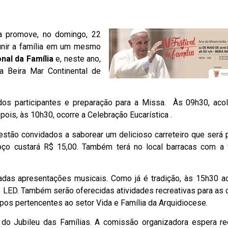
a promove, no domingo, 22
unir a família em um mesmo
onal
da
Família
e, neste ano,
 a Beira Mar Continental de
 dos participantes e preparação para a Missa. Às 09h30, aco
ois, às 10h30, ocorre a Celebração Eucarística .
 estão convidados a saborear um delicioso carreteiro que será
o custará R$ 15,00. Também terá no local barracas com a
izadas apresentações musicais. Como já é tradição, às 15h30 a
e LED. Também serão oferecidas atividades recreativas para as 
pos pertencentes ao setor Vida e Família da Arquidiocese.
o do Jubileu das Famílias. A comissão organizadora espera r