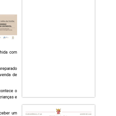
lhida com
 preparado
 venda de
contece o
crianças e
eceber um