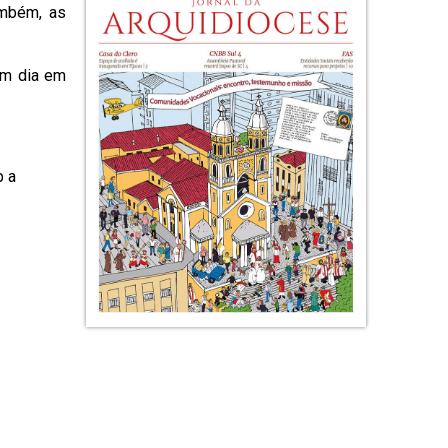
ambém, as
um dia em
b a