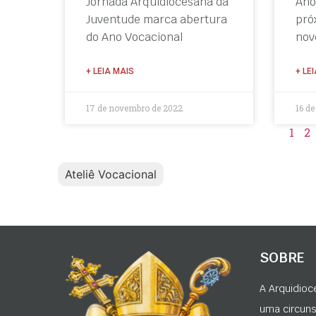
Jornada Arquidiocesana da
Ano
Juventude marca abertura
pró
do Ano Vocacional
nov
+ LEIA MAIS
+ LE
17 de novembro de 2022
16 d
1
2
Ateliê Vocacional
SOBRE
A Arquidioc
uma circunsc