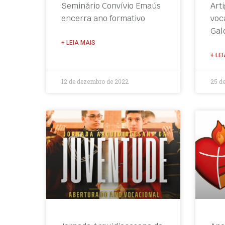
Seminário Convívio Emaús
Art
encerra ano formativo
voc
Gal
+ LEIA MAIS
+ LE
12 de dezembro de 2022
25 d