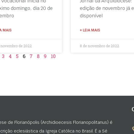
 Vocacional inicia no
Jornal da Arquidiocese:
ximo domingo, dia 20 de
edição de novembro já e
embro
disponível
IA MAIS
+ LEIA MAIS
e novembro de 2022
8 de novembro de 2022
3
4
5
6
7
8
9
10
ese de Florianópolis (Archidioecesis Florianopolitanus) é
rição eclesiástica da Igreja Católica no Brasil. É a Sé