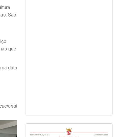
ltura
nas, São
iço
emas que
uma data
cacional